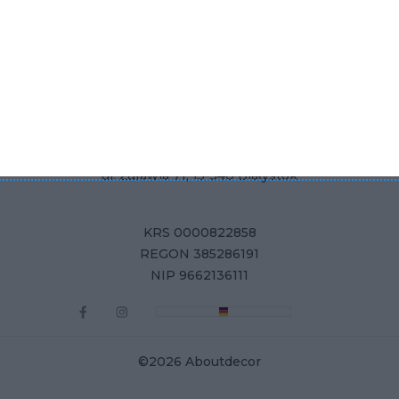
Produkty
Adres
Dane Firmy
Aboutdecor sp. z o.o.
ul. Żurawia 71, 15-540 Białystok
KRS 0000822858
REGON 385286191
NIP 9662136111
©2026 Aboutdecor