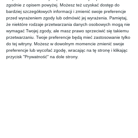
zgodnie z opisem powyżej. Możesz też uzyskać dostęp do
INSPIRACJA
bardziej szczegółowych informacji i zmienić swoje preferencje
Schody w przedpokoju z
przed wyrażeniem zgody lub odmówić jej wyrażenia.
Pamiętaj,
podświetlanymi
że niektóre rodzaje przetwarzania danych osobowych mogą nie
stopniami
wymagać Twojej zgody, ale masz prawo sprzeciwić się takiemu
przetwarzaniu. Twoje preferencje będą mieć zastosowanie tylko
do tej witryny. Możesz w dowolnym momencie zmienić swoje
preferencje lub wycofać zgodę, wracając na tę stronę i klikając
Drewniane schody w przedpokoju z podświetlanymi
przycisk "Prywatność" na dole strony.
stopniami.
AUTOR: Redakcja AboutDecor
DODAJ DO ULUBIONYCH
UDOSTĘPNIJ
Komentarze
ZADAJ PYTANIE