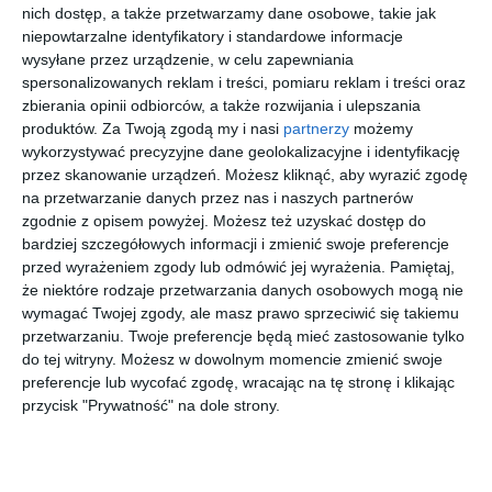
nich dostęp, a także przetwarzamy dane osobowe, takie jak
niepowtarzalne identyfikatory i standardowe informacje
Aranżacja salonu z brązowym, modułowym wypoczynkiem.
wysyłane przez urządzenie, w celu zapewniania
spersonalizowanych reklam i treści, pomiaru reklam i treści oraz
AUTOR:
JUNG POLSKA
zbierania opinii odbiorców, a także rozwijania i ulepszania
produktów.
Za Twoją zgodą my i nasi
partnerzy
możemy
DODAJ DO ULUBIONYCH
wykorzystywać precyzyjne dane geolokalizacyjne i identyfikację
przez skanowanie urządzeń. Możesz kliknąć, aby wyrazić zgodę
UDOSTĘPNIJ
na przetwarzanie danych przez nas i naszych partnerów
zgodnie z opisem powyżej. Możesz też uzyskać dostęp do
Pozostałe zdjęcia w projekcie:
Nowoczesny duży dom z
bardziej szczegółowych informacji i zmienić swoje preferencje
agroturystyką
przed wyrażeniem zgody lub odmówić jej wyrażenia.
Pamiętaj,
że niektóre rodzaje przetwarzania danych osobowych mogą nie
wymagać Twojej zgody, ale masz prawo sprzeciwić się takiemu
przetwarzaniu. Twoje preferencje będą mieć zastosowanie tylko
do tej witryny. Możesz w dowolnym momencie zmienić swoje
preferencje lub wycofać zgodę, wracając na tę stronę i klikając
przycisk "Prywatność" na dole strony.