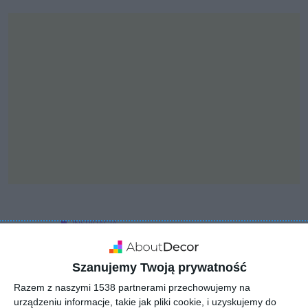
INSPIRACJA
Salon z brązowym,
modułowym
Szanujemy Twoją prywatność
wypoczynkiem
Razem z naszymi 1538 partnerami przechowujemy na
urządzeniu informacje, takie jak pliki cookie, i uzyskujemy do