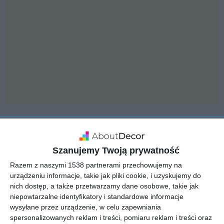
INSPIRACJA
Salon z bambusową
Szanujemy Twoją prywatność
lampą wiszącą
Razem z naszymi 1538 partnerami przechowujemy na
urządzeniu informacje, takie jak pliki cookie, i uzyskujemy do
nich dostęp, a także przetwarzamy dane osobowe, takie jak
niepowtarzalne identyfikatory i standardowe informacje
Aranżacja salonu z bambusową lampą wiszącą.
wysyłane przez urządzenie, w celu zapewniania
spersonalizowanych reklam i treści, pomiaru reklam i treści oraz
AUTOR:
Magnat Magia Szlachetnych Barw