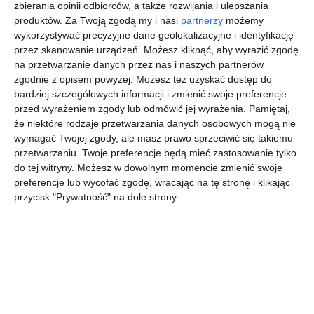
zbierania opinii odbiorców, a także rozwijania i ulepszania
DODAJ DO ULUBIONYCH
produktów.
Za Twoją zgodą my i nasi
partnerzy
możemy
wykorzystywać precyzyjne dane geolokalizacyjne i identyfikację
UDOSTĘPNIJ
przez skanowanie urządzeń. Możesz kliknąć, aby wyrazić zgodę
na przetwarzanie danych przez nas i naszych partnerów
Pozostałe zdjęcia w projekcie:
Wnętrza z
zgodnie z opisem powyżej. Możesz też uzyskać dostęp do
bardziej szczegółowych informacji i zmienić swoje preferencje
wykorzystaniem farb MAGNAT
przed wyrażeniem zgody lub odmówić jej wyrażenia.
Pamiętaj,
że niektóre rodzaje przetwarzania danych osobowych mogą nie
wymagać Twojej zgody, ale masz prawo sprzeciwić się takiemu
przetwarzaniu. Twoje preferencje będą mieć zastosowanie tylko
do tej witryny. Możesz w dowolnym momencie zmienić swoje
preferencje lub wycofać zgodę, wracając na tę stronę i klikając
przycisk "Prywatność" na dole strony.