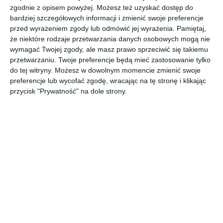
zgodnie z opisem powyżej. Możesz też uzyskać dostęp do
bardziej szczegółowych informacji i zmienić swoje preferencje
Projekt garderoby w pomieszczeniu w domu
przed wyrażeniem zgody lub odmówić jej wyrażenia.
Pamiętaj,
że niektóre rodzaje przetwarzania danych osobowych mogą nie
AUTOR: Redakcja AboutDecor
wymagać Twojej zgody, ale masz prawo sprzeciwić się takiemu
przetwarzaniu. Twoje preferencje będą mieć zastosowanie tylko
DODAJ DO ULUBIONYCH
do tej witryny. Możesz w dowolnym momencie zmienić swoje
preferencje lub wycofać zgodę, wracając na tę stronę i klikając
UDOSTĘPNIJ
przycisk "Prywatność" na dole strony.
Komentarze
ZADAJ PYTANIE
Inne inspiracje