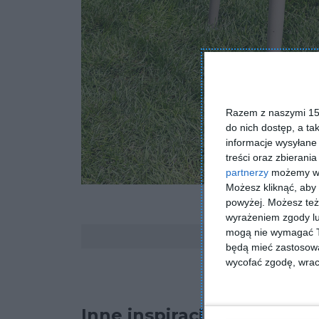
Razem z naszymi 153
do nich dostęp, a ta
informacje wysyłane 
treści oraz zbierania
partnerzy
możemy wyk
Możesz kliknąć, aby
powyżej. Możesz też 
wyrażeniem zgody lu
Komentarze
mogą nie wymagać Tw
będą mieć zastosowa
wycofać zgodę, wraca
Inne inspiracje