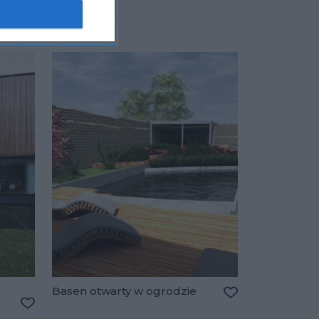
Basen otwarty w ogrodzie
Dodaj do ulubio
Dodaj do ulubionych