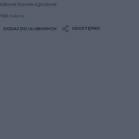
astikowe krzesła ogrodowe
TOR:
Dekoria
UDOSTĘPNIJ
DODAJ DO ULUBIONYCH