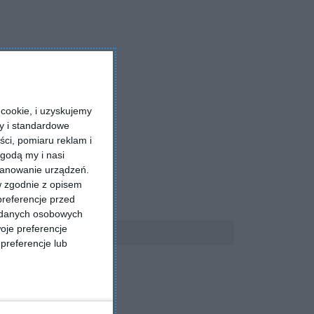
cookie, i uzyskujemy
ry i standardowe
ści, pomiaru reklam i
godą my i nasi
kanowanie urządzeń.
w zgodnie z opisem
preferencje przed
a danych osobowych
oje preferencje
preferencje lub