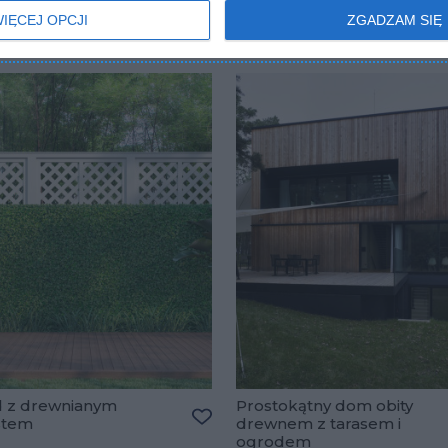
IĘCEJ OPCJI
ZGADZAM SIĘ
 z drewnianym
Prostokątny dom obity
stem
drewnem z tarasem i
lubionych
Dodaj do ulubionych
ogrodem