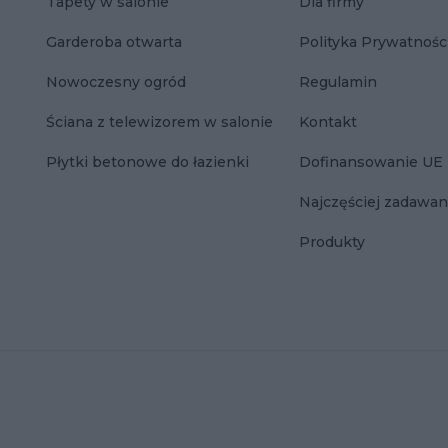
Tapety w salonie
Dla firmy
Garderoba otwarta
Polityka Prywatnośc
Nowoczesny ogród
Regulamin
Ściana z telewizorem w salonie
Kontakt
Płytki betonowe do łazienki
Dofinansowanie UE
Najczęściej zadawan
Produkty