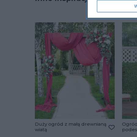
W
Duży ogród z małą drewnianą
Ogród
wiatą
pode
Dodaj do u