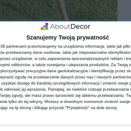
Szanujemy Twoją prywatność
8 partnerami przechowujemy na urządzeniu informacje, takie jak pliki 
kże przetwarzamy dane osobowe, takie jak niepowtarzalne identyfikato
przez urządzenie, w celu zapewniania spersonalizowanych reklam i tre
 opinii odbiorców, a także rozwijania i ulepszania produktów.
Za Twoją z
orzystywać precyzyjne dane geolokalizacyjne i identyfikację przez s
 wyrazić zgodę na przetwarzanie danych przez nas i naszych partneró
uzyskać dostęp do bardziej szczegółowych informacji i zmienić swoje 
b odmówić jej wyrażenia.
Pamiętaj, że niektóre rodzaje przetwarzani
ojej zgody, ale masz prawo sprzeciwić się takiemu przetwarzaniu. Tw
ZADAJ PYTANIE
nie tylko do tej witryny. Możesz w dowolnym momencie zmienić swoje 
jąc na tę stronę i klikając przycisk "Prywatność" na dole strony.