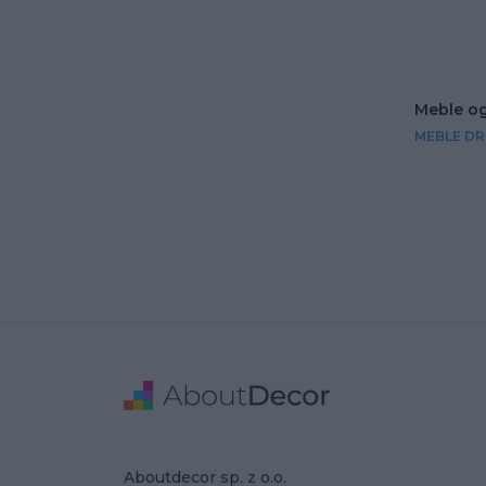
Meble o
MEBLE D
Stopka
Adres
Dane Firmy
Aboutdecor sp. z o.o.