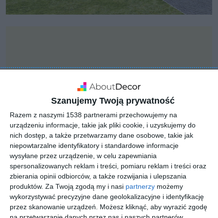
Szanujemy Twoją prywatność
Razem z naszymi 1538 partnerami przechowujemy na
urządzeniu informacje, takie jak pliki cookie, i uzyskujemy do
nich dostęp, a także przetwarzamy dane osobowe, takie jak
niepowtarzalne identyfikatory i standardowe informacje
wysyłane przez urządzenie, w celu zapewniania
spersonalizowanych reklam i treści, pomiaru reklam i treści oraz
INSPIRACJA
zbierania opinii odbiorców, a także rozwijania i ulepszania
Kwadratowy dom z
produktów.
Za Twoją zgodą my i nasi
partnerzy
możemy
wykorzystywać precyzyjne dane geolokalizacyjne i identyfikację
ogrodzeniem
przez skanowanie urządzeń. Możesz kliknąć, aby wyrazić zgodę
na przetwarzanie danych przez nas i naszych partnerów