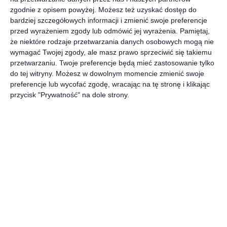
zgodnie z opisem powyżej. Możesz też uzyskać dostęp do
bardziej szczegółowych informacji i zmienić swoje preferencje
Projekt kwadratowego domu z ogrodzeniem.
przed wyrażeniem zgody lub odmówić jej wyrażenia.
Pamiętaj,
że niektóre rodzaje przetwarzania danych osobowych mogą nie
AUTOR:
DESIGNoff
wymagać Twojej zgody, ale masz prawo sprzeciwić się takiemu
DODAJ DO ULUBIONYCH
przetwarzaniu. Twoje preferencje będą mieć zastosowanie tylko
do tej witryny. Możesz w dowolnym momencie zmienić swoje
UDOSTĘPNIJ
preferencje lub wycofać zgodę, wracając na tę stronę i klikając
przycisk "Prywatność" na dole strony.
Pozostałe zdjęcia w projekcie:
Projekt nowoczesnego
domu z tarasem zadaszonym