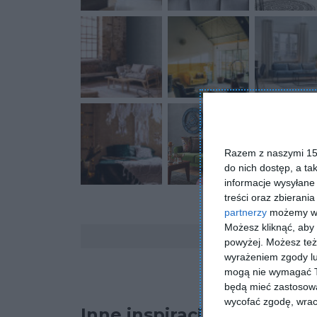
Razem z naszymi 153
do nich dostęp, a ta
informacje wysyłane 
treści oraz zbierania
partnerzy
możemy wyk
Możesz kliknąć, aby
Komentarze
powyżej. Możesz też 
wyrażeniem zgody lu
mogą nie wymagać Tw
będą mieć zastosowa
wycofać zgodę, wraca
Inne inspiracje