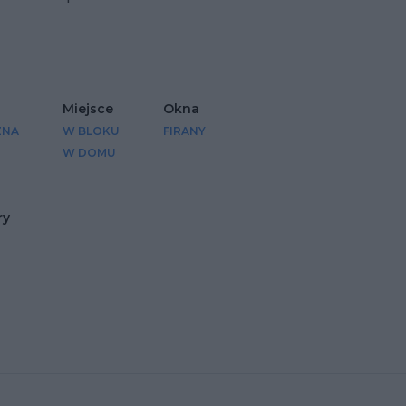
Dodaj do ulubio
Miejsce
Okna
ZNA
W BLOKU
FIRANY
W DOMU
ry