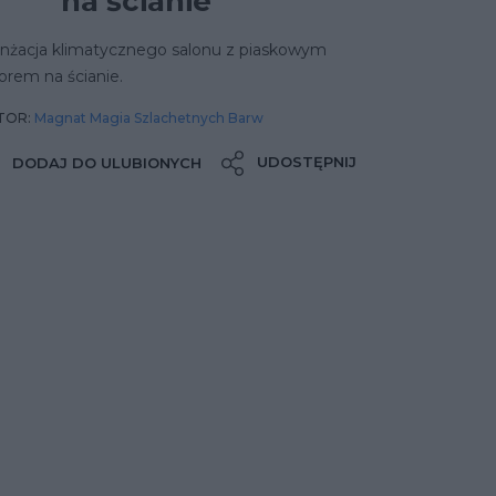
na ścianie
anżacja klimatycznego salonu z piaskowym
orem na ścianie.
TOR:
Magnat Magia Szlachetnych Barw
UDOSTĘPNIJ
DODAJ DO ULUBIONYCH