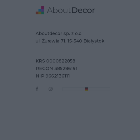
Stopka
Adres
Dane Firmy
Aboutdecor sp. z o.o.
ul. Żurawia 71, 15-540 Białystok
KRS 0000822858
REGON 385286191
NIP 9662136111