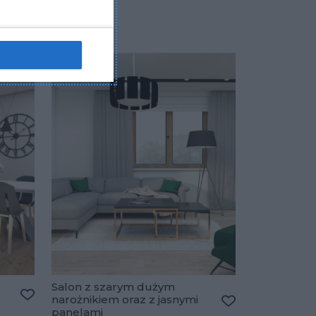
Salon z szarym dużym
narożnikiem oraz z jasnymi
Dodaj do ulubionych
panelami