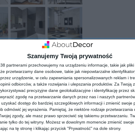
Szanujemy Twoją prywatność
8 partnerami przechowujemy na urządzeniu informacje, takie jak pliki 
kże przetwarzamy dane osobowe, takie jak niepowtarzalne identyfikato
przez urządzenie, w celu zapewniania spersonalizowanych reklam i tre
 opinii odbiorców, a także rozwijania i ulepszania produktów.
Za Twoją z
orzystywać precyzyjne dane geolokalizacyjne i identyfikację przez s
 wyrazić zgodę na przetwarzanie danych przez nas i naszych partneró
ZADAJ PYTANIE
uzyskać dostęp do bardziej szczegółowych informacji i zmienić swoje 
b odmówić jej wyrażenia.
Pamiętaj, że niektóre rodzaje przetwarzani
ojej zgody, ale masz prawo sprzeciwić się takiemu przetwarzaniu. Tw
nie tylko do tej witryny. Możesz w dowolnym momencie zmienić swoje 
jąc na tę stronę i klikając przycisk "Prywatność" na dole strony.