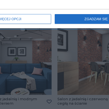
IĘCEJ OPCJI
ZGADZAM SIĘ
z jadalnią i modnym
Salon z jadalnią i czerwoną
tleniem
cegłą na ścianie
Dodaj do ulubionych