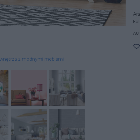
Ar
kol
AU
wnętrza z modnymi meblami