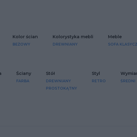
lubionych
Kolor ścian
Kolorystyka mebli
Meble
BEŻOWY
DREWNIANY
SOFA KLASYC
a
Ściany
Stół
Styl
Wymia
FARBA
DREWNIANY
RETRO
ŚREDNI
PROSTOKĄTNY