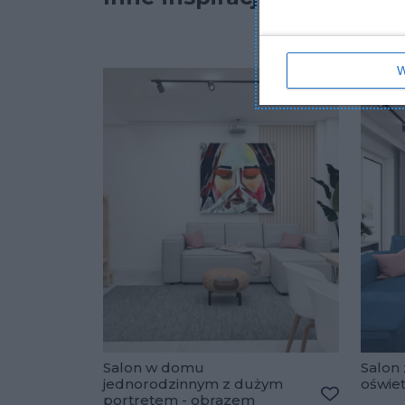
W
Salon w domu
Salon 
jednorodzinnym z dużym
oświe
portretem - obrazem