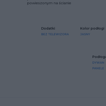
Dodaj do u
powieszonym na ścianie
Dodatki
Kolor podłogi
BEZ TELEWIZORA
JASNY
Podłog
DYWAN
PANELE