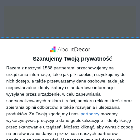
Szanujemy Twoją prywatność
Razem z naszymi 1538 partnerami przechowujemy na
urządzeniu informacje, takie jak pliki cookie, i uzyskujemy do
nich dostęp, a także przetwarzamy dane osobowe, takie jak
niepowtarzalne identyfikatory i standardowe informacje
wysyłane przez urządzenie, w celu zapewniania
spersonalizowanych reklam i treści, pomiaru reklam i treści oraz
INSPIRACJA
zbierania opinii odbiorców, a także rozwijania i ulepszania
Klasyczna zamknięta
produktów.
Za Twoją zgodą my i nasi
partnerzy
możemy
garderoba
wykorzystywać precyzyjne dane geolokalizacyjne i identyfikację
przez skanowanie urządzeń. Możesz kliknąć, aby wyrazić zgodę
na przetwarzanie danych przez nas i naszych partnerów
zgodnie z opisem powyżej. Możesz też uzyskać dostęp do