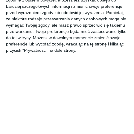
Klasyczna zamknięta garderoba w mieszkaniu
bardziej szczegółowych informacji i zmienić swoje preferencje
przed wyrażeniem zgody lub odmówić jej wyrażenia.
Pamiętaj,
AUTOR: Redakcja AboutDecor
że niektóre rodzaje przetwarzania danych osobowych mogą nie
wymagać Twojej zgody, ale masz prawo sprzeciwić się takiemu
DODAJ DO ULUBIONYCH
przetwarzaniu. Twoje preferencje będą mieć zastosowanie tylko
do tej witryny. Możesz w dowolnym momencie zmienić swoje
UDOSTĘPNIJ
preferencje lub wycofać zgodę, wracając na tę stronę i klikając
przycisk "Prywatność" na dole strony.
Komentarze
ZADAJ PYTANIE
Inne inspiracje