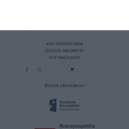
Aboutdecor sp. z o.o.
ul. Żurawia 71, 15-540 Białystok
KRS 0000822858
REGON 385286191
NIP 9662136111
©2026 Aboutdecor