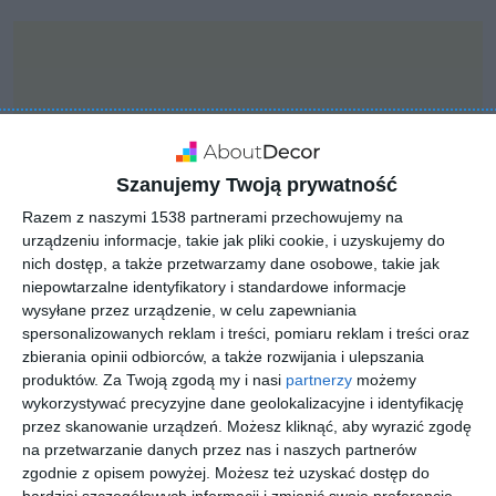
Szanujemy Twoją prywatność
Razem z naszymi 1538 partnerami przechowujemy na
urządzeniu informacje, takie jak pliki cookie, i uzyskujemy do
nich dostęp, a także przetwarzamy dane osobowe, takie jak
niepowtarzalne identyfikatory i standardowe informacje
wysyłane przez urządzenie, w celu zapewniania
spersonalizowanych reklam i treści, pomiaru reklam i treści oraz
zbierania opinii odbiorców, a także rozwijania i ulepszania
INSPIRACJA
produktów.
Za Twoją zgodą my i nasi
partnerzy
możemy
Garaż z jasnymi płytkami
wykorzystywać precyzyjne dane geolokalizacyjne i identyfikację
na podłodze
przez skanowanie urządzeń. Możesz kliknąć, aby wyrazić zgodę
na przetwarzanie danych przez nas i naszych partnerów
zgodnie z opisem powyżej. Możesz też uzyskać dostęp do
bardziej szczegółowych informacji i zmienić swoje preferencje