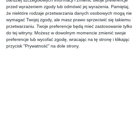
Garaż z jasnymi płytkami na podłodze oraz z cegłą na
przed wyrażeniem zgody lub odmówić jej wyrażenia.
Pamiętaj,
ścianie.
że niektóre rodzaje przetwarzania danych osobowych mogą nie
wymagać Twojej zgody, ale masz prawo sprzeciwić się takiemu
AUTOR:
Ceramika Paradyż Sp. z o.o.
przetwarzaniu. Twoje preferencje będą mieć zastosowanie tylko
do tej witryny. Możesz w dowolnym momencie zmienić swoje
DODAJ DO ULUBIONYCH
preferencje lub wycofać zgodę, wracając na tę stronę i klikając
przycisk "Prywatność" na dole strony.
UDOSTĘPNIJ
Komentarze
ZADAJ PYTANIE
Inne inspiracje