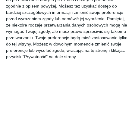
zgodnie z opisem powyżej. Możesz też uzyskać dostęp do
AUTOR:
OES architekci
bardziej szczegółowych informacji i zmienić swoje preferencje
przed wyrażeniem zgody lub odmówić jej wyrażenia.
Pamiętaj,
DODAJ DO ULUBIONYCH
że niektóre rodzaje przetwarzania danych osobowych mogą nie
wymagać Twojej zgody, ale masz prawo sprzeciwić się takiemu
UDOSTĘPNIJ
przetwarzaniu. Twoje preferencje będą mieć zastosowanie tylko
do tej witryny. Możesz w dowolnym momencie zmienić swoje
Pozostałe zdjęcia w projekcie:
Projekt domowej pralni
preferencje lub wycofać zgodę, wracając na tę stronę i klikając
przycisk "Prywatność" na dole strony.