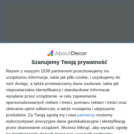
Szanujemy Twoją prywatność
Razem z naszymi 1538 partnerami przechowujemy na
urządzeniu informacje, takie jak pliki cookie, i uzyskujemy do
nich dostęp, a także przetwarzamy dane osobowe, takie jak
niepowtarzalne identyfikatory i standardowe informacje
INSPIRACJA
wysyłane przez urządzenie, w celu zapewniania
Funkcjonalny garaż z
spersonalizowanych reklam i treści, pomiaru reklam i treści oraz
cegłą na ścianie
zbierania opinii odbiorców, a także rozwijania i ulepszania
produktów.
Za Twoją zgodą my i nasi
partnerzy
możemy
wykorzystywać precyzyjne dane geolokalizacyjne i identyfikację
przez skanowanie urządzeń. Możesz kliknąć, aby wyrazić zgodę
Aranżacja funkcjonalnego garażu z cegłą na ścianie.
na przetwarzanie danych przez nas i naszych partnerów