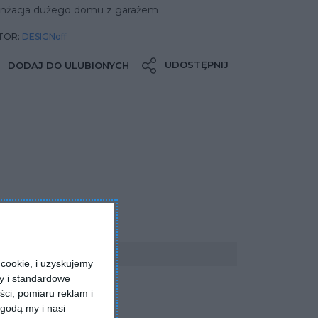
anżacja dużego domu z garażem
TOR:
DESIGNoff
UDOSTĘPNIJ
DODAJ DO ULUBIONYCH
cookie, i uzyskujemy
ry i standardowe
ści, pomiaru reklam i
godą my i nasi