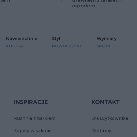
stem
drewnem z tarasem i
lubionych
Dodaj do ulubionych
ogrodem
Nawierzchnie
Styl
Wymiary
KOSTKA
NOWOCZESNY
ŚREDNI
INSPIRACJE
KONTAKT
Kuchnia z barkiem
Dla użytkownika
Tapety w salonie
Dla firmy