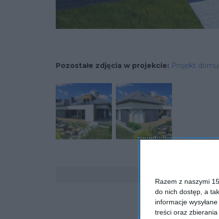
Pozostałe zdjęcia w projekcie:
Projekt domu
Komentarze
Razem z naszymi 153
do nich dostęp, a ta
informacje wysyłane 
treści oraz zbierania