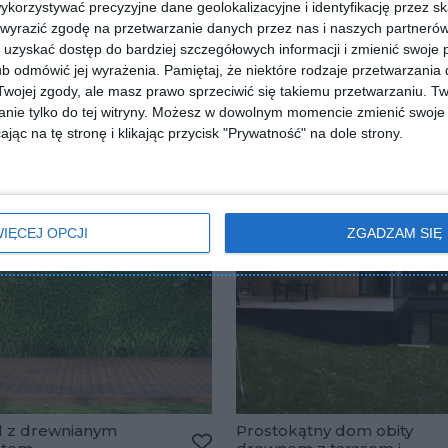
orzystywać precyzyjne dane geolokalizacyjne i identyfikację przez s
 wyrazić zgodę na przetwarzanie danych przez nas i naszych partneró
uzyskać dostęp do bardziej szczegółowych informacji i zmienić swoje 
b odmówić jej wyrażenia.
Pamiętaj, że niektóre rodzaje przetwarzani
ojej zgody, ale masz prawo sprzeciwić się takiemu przetwarzaniu. Tw
nie tylko do tej witryny. Możesz w dowolnym momencie zmienić swoje 
jąc na tę stronę i klikając przycisk "Prywatność" na dole strony.
IĘCEJ OPCJI
ZGADZAM SIĘ
 z drewnianym
Prostokątny dom obity