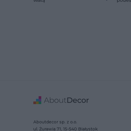
wiatą
pode
Dodaj do u
Stopka
Adres
Dane Firmy
Aboutdecor sp. z o.o.
ul. Żurawia 71, 15-540 Białystok