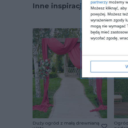
partnerzy
możemy wyk
Inne inspiracje
Możesz kliknąć, aby
powyżej. Możesz też 
wyrażeniem zgody lu
mogą nie wymagać Tw
będą mieć zastosowa
wycofać zgodę, wraca
W
Duży ogród z małą drewnianą
Ogród