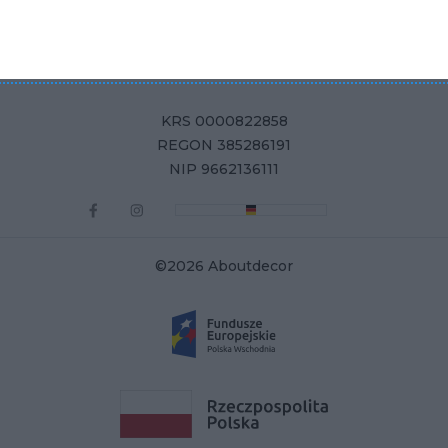
Aboutdecor sp. z o.o.
ul. Żurawia 71, 15-540 Białystok
KRS 0000822858
REGON 385286191
NIP 9662136111
©2026 Aboutdecor