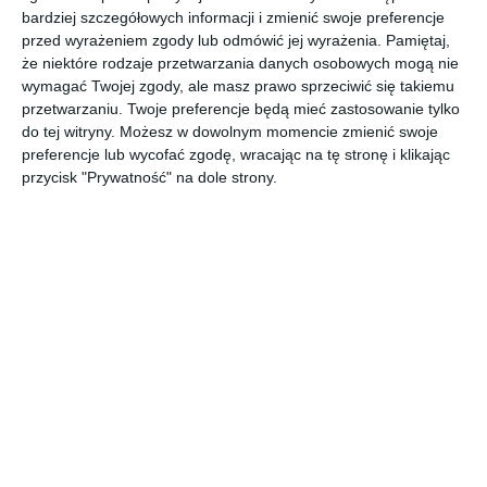
UDOSTĘPNIJ
bardziej szczegółowych informacji i zmienić swoje preferencje
przed wyrażeniem zgody lub odmówić jej wyrażenia.
Pamiętaj,
Pozostałe zdjęcia w projekcie:
Nowoczesny projekt
że niektóre rodzaje przetwarzania danych osobowych mogą nie
domu z ogrodzeniem
wymagać Twojej zgody, ale masz prawo sprzeciwić się takiemu
przetwarzaniu. Twoje preferencje będą mieć zastosowanie tylko
do tej witryny. Możesz w dowolnym momencie zmienić swoje
preferencje lub wycofać zgodę, wracając na tę stronę i klikając
przycisk "Prywatność" na dole strony.
Komentarze
ZADAJ PYTANIE