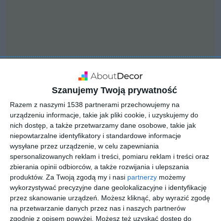
Szanujemy Twoją prywatność
Razem z naszymi 1538 partnerami przechowujemy na
INSPIRACJA
urządzeniu informacje, takie jak pliki cookie, i uzyskujemy do
Dom z ogrodzeniem
nich dostęp, a także przetwarzamy dane osobowe, takie jak
niepowtarzalne identyfikatory i standardowe informacje
wysyłane przez urządzenie, w celu zapewniania
spersonalizowanych reklam i treści, pomiaru reklam i treści oraz
Projekt domu z ogrodzeniem.
zbierania opinii odbiorców, a także rozwijania i ulepszania
produktów.
Za Twoją zgodą my i nasi
partnerzy
możemy
AUTOR:
DESIGNoff
wykorzystywać precyzyjne dane geolokalizacyjne i identyfikację
przez skanowanie urządzeń. Możesz kliknąć, aby wyrazić zgodę
DODAJ DO ULUBIONYCH
na przetwarzanie danych przez nas i naszych partnerów
zgodnie z opisem powyżej. Możesz też uzyskać dostęp do