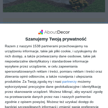
Szanujemy Twoją prywatność
Razem z naszymi 1538 partnerami przechowujemy na
urządzeniu informacje, takie jak pliki cookie, i uzyskujemy do
nich dostęp, a także przetwarzamy dane osobowe, takie jak
niepowtarzalne identyfikatory i standardowe informacje
wysyłane przez urządzenie, w celu zapewniania
spersonalizowanych reklam i treści, pomiaru reklam i treści oraz
zbierania opinii odbiorców, a także rozwijania i ulepszania
produktów.
Za Twoją zgodą my i nasi
partnerzy
możemy
wykorzystywać precyzyjne dane geolokalizacyjne i identyfikację
przez skanowanie urządzeń. Możesz kliknąć, aby wyrazić zgodę
INSPIRACJA
Dom z cegły z ogrodem i
na przetwarzanie danych przez nas i naszych partnerów
zgodnie z opisem powyżej. Możesz też uzyskać dostęp do
garażem
bardziej szczegółowych informacji i zmienić swoje preferencje