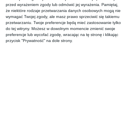
przed wyrażeniem zgody lub odmówić jej wyrażenia.
Pamiętaj,
że niektóre rodzaje przetwarzania danych osobowych mogą nie
wymagać Twojej zgody, ale masz prawo sprzeciwić się takiemu
Aranżacja domu z cegły z ogrodem i garażem.
przetwarzaniu. Twoje preferencje będą mieć zastosowanie tylko
do tej witryny. Możesz w dowolnym momencie zmienić swoje
AUTOR:
Ceramika Paradyż Sp. z o.o.
preferencje lub wycofać zgodę, wracając na tę stronę i klikając
przycisk "Prywatność" na dole strony.
DODAJ DO ULUBIONYCH
UDOSTĘPNIJ
Komentarze
ZADAJ PYTANIE
Inne inspiracje