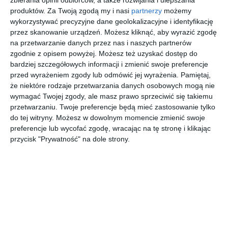
zbierania opinii odbiorców, a także rozwijania i ulepszania
produktów.
Za Twoją zgodą my i nasi
partnerzy
możemy
wykorzystywać precyzyjne dane geolokalizacyjne i identyfikację
przez skanowanie urządzeń. Możesz kliknąć, aby wyrazić zgodę
na przetwarzanie danych przez nas i naszych partnerów
INSPIRACJA
zgodnie z opisem powyżej. Możesz też uzyskać dostęp do
Długi, wąski przedpokój z
bardziej szczegółowych informacji i zmienić swoje preferencje
współczesna sztuką
przed wyrażeniem zgody lub odmówić jej wyrażenia.
Pamiętaj,
że niektóre rodzaje przetwarzania danych osobowych mogą nie
wymagać Twojej zgody, ale masz prawo sprzeciwić się takiemu
przetwarzaniu. Twoje preferencje będą mieć zastosowanie tylko
Projekt długiego, wąskiego przedpokój z współczesną
do tej witryny. Możesz w dowolnym momencie zmienić swoje
sztuką
preferencje lub wycofać zgodę, wracając na tę stronę i klikając
przycisk "Prywatność" na dole strony.
AUTOR:
Anna Romik Architektura Wnętrz
DODAJ DO ULUBIONYCH
UDOSTĘPNIJ
Pozostałe zdjęcia w projekcie:
Przedpokój w stylu
amerykańskim