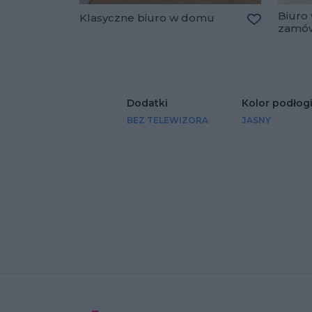
Biuro 
Klasyczne biuro w domu
zamów
Dodaj do u
Dodatki
Kolor podłog
BEZ TELEWIZORA
JASNY