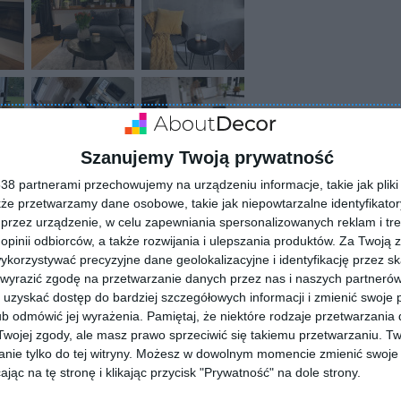
Szanujemy Twoją prywatność
8 partnerami przechowujemy na urządzeniu informacje, takie jak pliki 
kże przetwarzamy dane osobowe, takie jak niepowtarzalne identyfikato
przez urządzenie, w celu zapewniania spersonalizowanych reklam i tre
 opinii odbiorców, a także rozwijania i ulepszania produktów.
Za Twoją z
orzystywać precyzyjne dane geolokalizacyjne i identyfikację przez s
 wyrazić zgodę na przetwarzanie danych przez nas i naszych partneró
uzyskać dostęp do bardziej szczegółowych informacji i zmienić swoje 
b odmówić jej wyrażenia.
Pamiętaj, że niektóre rodzaje przetwarzani
ojej zgody, ale masz prawo sprzeciwić się takiemu przetwarzaniu. Tw
nie tylko do tej witryny. Możesz w dowolnym momencie zmienić swoje 
ZADAJ PYTANIE
jąc na tę stronę i klikając przycisk "Prywatność" na dole strony.