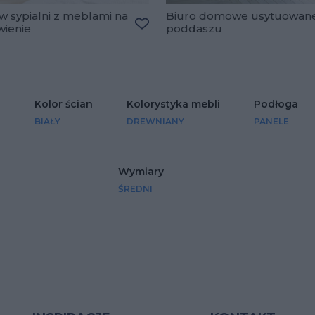
w sypialni z meblami na
Biuro domowe usytuowan
ienie
poddaszu
lubionych
Dodaj do ulubionych
i
Kolor ścian
Kolorystyka mebli
Podłoga
BIAŁY
DREWNIANY
PANELE
Wymiary
ŚREDNI