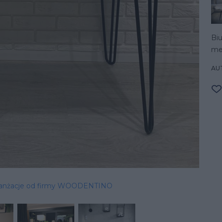
Bi
me
AU
ranżacje od firmy WOODENTINO