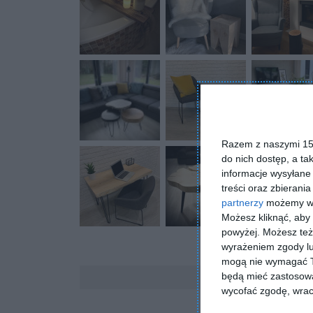
Razem z naszymi 153
do nich dostęp, a ta
informacje wysyłane 
treści oraz zbierania
partnerzy
możemy wyk
Możesz kliknąć, aby
powyżej. Możesz też 
wyrażeniem zgody lu
mogą nie wymagać Tw
Komentarze
będą mieć zastosowa
wycofać zgodę, wraca