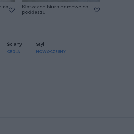
e na
Klasyczne biuro domowe na
poddaszu
Dodaj do ulubionych
Dodaj do ulubio
Ściany
Styl
CEGŁA
NOWOCZESNY