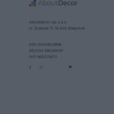
Stopka
Adres
Dane Firmy
Aboutdecor sp. z o.o.
ul. Żurawia 71, 15-540 Białystok
KRS 0000822858
REGON 385286191
NIP 9662136111