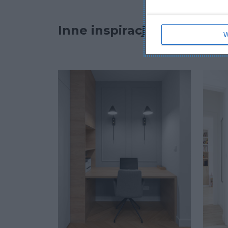
Inne inspiracje
W