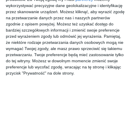
wykorzystywać precyzyjne dane geolokalizacyjne i identyfikację
AUTOR:
KS Projekt
przez skanowanie urządzeń. Możesz kliknąć, aby wyrazić zgodę
na przetwarzanie danych przez nas i naszych partnerów
DODAJ DO ULUBIONYCH
zgodnie z opisem powyżej. Możesz też uzyskać dostęp do
bardziej szczegółowych informacji i zmienić swoje preferencje
UDOSTĘPNIJ
przed wyrażeniem zgody lub odmówić jej wyrażenia.
Pamiętaj,
że niektóre rodzaje przetwarzania danych osobowych mogą nie
Pozostałe zdjęcia w projekcie:
Projekt sypialni i garderoby
wymagać Twojej zgody, ale masz prawo sprzeciwić się takiemu
w stonowanej kolorystyce z dodatkami złota
przetwarzaniu. Twoje preferencje będą mieć zastosowanie tylko
do tej witryny. Możesz w dowolnym momencie zmienić swoje
preferencje lub wycofać zgodę, wracając na tę stronę i klikając
przycisk "Prywatność" na dole strony.