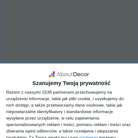
Szanujemy Twoją prywatność
INSPIRACJA
Razem z naszymi 1538 partnerami przechowujemy na
Aranżacja nowoczesnej
urządzeniu informacje, takie jak pliki cookie, i uzyskujemy do
garderoby
nich dostęp, a także przetwarzamy dane osobowe, takie jak
niepowtarzalne identyfikatory i standardowe informacje
wysyłane przez urządzenie, w celu zapewniania
spersonalizowanych reklam i treści, pomiaru reklam i treści oraz
Aranżacja sypialni z garderobą w nowoczesnym stylu z
zbierania opinii odbiorców, a także rozwijania i ulepszania
szarościami i w stonowanej kolorystyce z dodatkami złota.
produktów.
Za Twoją zgodą my i nasi
partnerzy
możemy