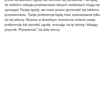
VERDON
VERDON
że niektóre rodzaje przetwarzania danych osobowych mogą nie
Dodaj do ulubionych
Doda
wymagać Twojej zgody, ale masz prawo sprzeciwić się takiemu
przetwarzaniu. Twoje preferencje będą mieć zastosowanie tylko
do tej witryny. Możesz w dowolnym momencie zmienić swoje
preferencje lub wycofać zgodę, wracając na tę stronę i klikając
przycisk "Prywatność" na dole strony.
Designerski salon z
Nowoczesny salon z
winylową podłogą
winylową podłogą
firmy Weninger
firmy Weninger
Dodaj do ulubionych
Doda