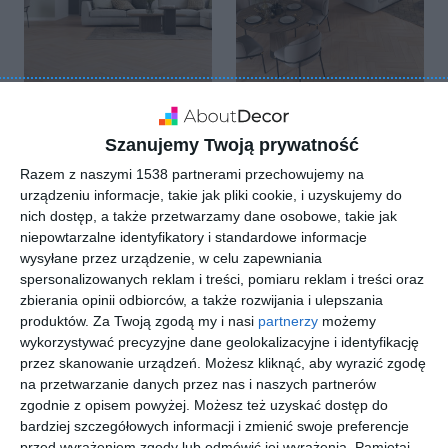
Szanujemy Twoją prywatność
AQUATUS DĄB
AQUATUS DĄB
SOLIANO
SOLIANO
Razem z naszymi 1538 partnerami przechowujemy na
Dodaj do ulubionych
Doda
urządzeniu informacje, takie jak pliki cookie, i uzyskujemy do
nich dostęp, a także przetwarzamy dane osobowe, takie jak
niepowtarzalne identyfikatory i standardowe informacje
wysyłane przez urządzenie, w celu zapewniania
spersonalizowanych reklam i treści, pomiaru reklam i treści oraz
zbierania opinii odbiorców, a także rozwijania i ulepszania
produktów.
Za Twoją zgodą my i nasi
partnerzy
możemy
wykorzystywać precyzyjne dane geolokalizacyjne i identyfikację
przez skanowanie urządzeń. Możesz kliknąć, aby wyrazić zgodę
na przetwarzanie danych przez nas i naszych partnerów
zgodnie z opisem powyżej. Możesz też uzyskać dostęp do
bardziej szczegółowych informacji i zmienić swoje preferencje
AQUATUS DĄB
AQUATUS DĄB
przed wyrażeniem zgody lub odmówić jej wyrażenia.
Pamiętaj,