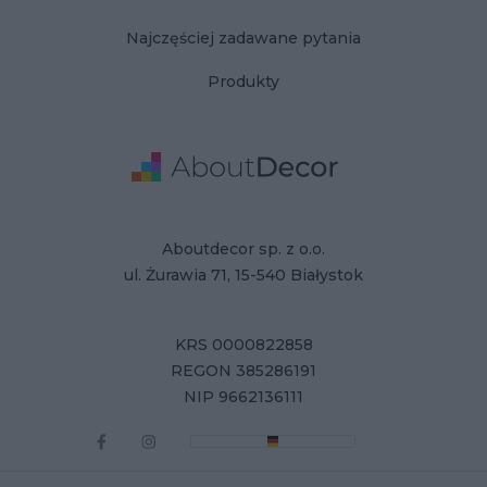
Najczęściej zadawane pytania
Produkty
Adres
Dane Firmy
Aboutdecor sp. z o.o.
ul. Żurawia 71, 15-540 Białystok
KRS 0000822858
REGON 385286191
NIP 9662136111