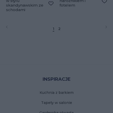
w stylu
narożnikiem i
skandynawskim ze
fotelem
Doda
Dodaj do ulubionych
schodami
1
2
Stopka
INSPIRACJE
Kuchnia z barkiem
Tapety w salonie
Garderoba otwarta