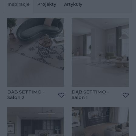
Inspiracje
Projekty
Artykuły
DĄB SETTIMO -
DĄB SETTIMO -
Salon 2
Salon 1
Dodaj do ulubionych
Doda