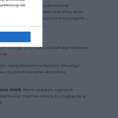
preferencje lub
onkurencyjnych cenach, jednocześnie
tylko najbogatszych. Doświadczone firmy, które
ć produkty solidne i jednocześnie przystępne
kim dlatego, że produkt powinien być właściwie
enta.
zyć więcej kłopotów niż korzyści. Dlaczego?
raw czy przechowywania akcesoriów
czem SHIRE
. Klienci szukający większych
duktów jest znacznie szersza, bo znajdują się w
e.