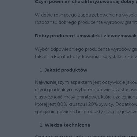
Czym powinien charakteryzować się dobry
W dobie rosnącego zapotrzebowania na wysokiej 
rozpoznać dobrego producenta wyrobów granito
Dobry producent umywalek i zlewozmywaków
Wybór odpowiedniego producenta wyrobów granit
także na komfort użytkowania i satysfakcję z in
Jakość produktów
Najważniejszym aspektem jest oczywiście jakość
czyni go idealnym wyborem do wielu zastosow
elastyczność masy granitowej, która uzależniona 
której jest 80% kruszcu i 20% żywicy. Dodatkow
specjalnie powierzchni produkty stają się jeszc
Wiedza techniczna