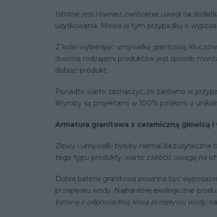
Istotne jest również zwrócenie uwagi na dodat
użytkowania. Mowa w tym przypadku o wyposaż
Z kolei wybierając umywalkę granitową, kluczow
dwoma rodzajami produktów jest sposób montażu.
dobrać produkt.
Ponadto warto zaznaczyć, że zarówno w przypad
Wyroby są projektami w 100% polskimi o unikaln
Armatura granitowa z ceramiczną głowicą i
Zlewy i umywalki byłyby niemal bezużyteczne b
tego typu produkty, warto zwrócić uwagę na ich 
Dobra bateria granitowa powinna być wyposażona
przepływu wody. Najbardziej ekologiczne produk
baterię z odpowiednią klasą przepływu wody,
na