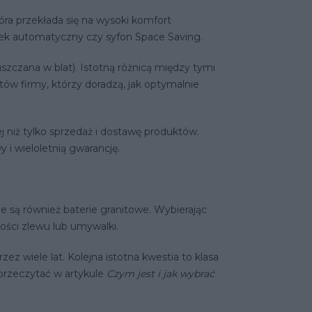
ra przekłada się na wysoki komfort
k automatyczny czy syfon Space Saving.
zczana w blat). Istotną różnicą między tymi
ów firmy, którzy doradzą, jak optymalnie
niż tylko sprzedaż i dostawę produktów.
i wieloletnią gwarancję.
 są również baterie granitowe. Wybierając
ości zlewu lub umywalki.
z wiele lat. Kolejna istotna kwestia to klasa
 przeczytać w artykule
Czym jest i jak wybrać