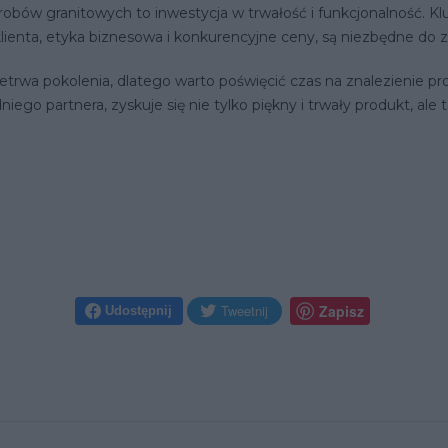
w granitowych to inwestycja w trwałość i funkcjonalność. Klu
lienta, etyka biznesowa i konkurencyjne ceny, są niezbędne do z
rzetrwa pokolenia, dlatego warto poświęcić czas na znalezienie p
ego partnera, zyskuje się nie tylko piękny i trwały produkt, ale
Udostępnij na Twitter
Zapisz na Pinteres
Tweetnij
Zapisz
Udostępnij
Udostępnij na Facebook