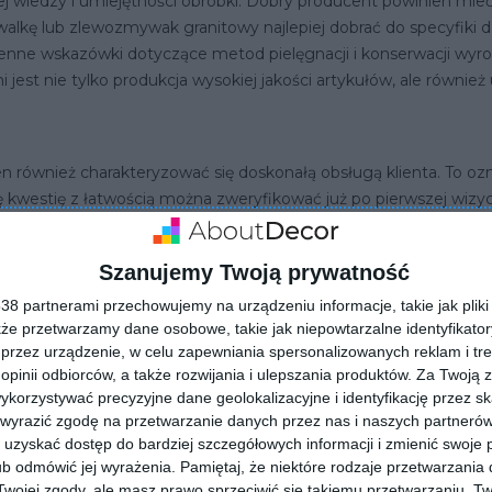
nej wiedzy i umiejętności obróbki. Dobry producent powinien mie
alkę lub zlewozmywak granitowy najlepiej dobrać do specyfiki da
 cenne wskazówki dotyczące metod pielęgnacji i konserwacji wyr
jest nie tylko produkcja wysokiej jakości artykułów, ale również
również charakteryzować się doskonałą obsługą klienta. To oz
 kwestię z łatwością można zweryfikować już po pierwszej wizy
Szanujemy Twoją prywatność
8 partnerami przechowujemy na urządzeniu informacje, takie jak pliki 
ry producent powinien prowadzić swoją działalność w sposób u
kże przetwarzamy dane osobowe, takie jak niepowtarzalne identyfikato
. Przed wyborem produktów danej firmy, warto sprawdzić opinie
przez urządzenie, w celu zapewniania spersonalizowanych reklam i tre
edzieć, że producent musi dostosować swoją działalność do wi
 opinii odbiorców, a także rozwijania i ulepszania produktów.
Za Twoją z
 „Zlewozmywaki kuchenne Wymagania użytkowe i metody badań
orzystywać precyzyjne dane geolokalizacyjne i identyfikację przez s
 wyrazić zgodę na przetwarzanie danych przez nas i naszych partneró
licznego.
uzyskać dostęp do bardziej szczegółowych informacji i zmienić swoje 
b odmówić jej wyrażenia.
Pamiętaj, że niektóre rodzaje przetwarzani
ojej zgody, ale masz prawo sprzeciwić się takiemu przetwarzaniu. Tw