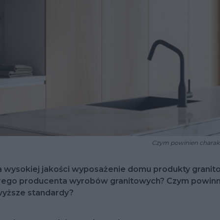
Czym powinien charak
ysokiej jakości wyposażenie domu produkty granitowe
brego producenta wyrobów granitowych? Czym powinna
jwyższe standardy?