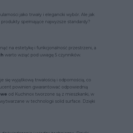
ności jako trwały i elegancki wybór. Ale jak
produkty spełniające najwyższe standardy?
ć na estetykę i funkcjonalność przestrzeni, a
ch
warto wziąć pod uwagę 5 czynników.
e się wyjątkową trwałością i odpornością, co
ducent powinien gwarantować odpowiednią
towe
od Kuchinox tworzone są z mieszkanki, w
ytwarzane w technologii solid surface. Dzięki