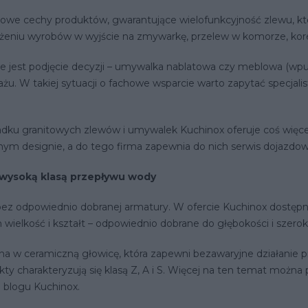
kowe cechy produktów, gwarantujące wielofunkcyjność zlewu, któ
eniu wyrobów w wyjście na zmywarkę, przelew w komorze, kore
e jest podjęcie decyzji – umywalka nablatowa czy meblowa (wpus
 W takiej sytuacji o fachowe wsparcie warto zapytać specjalist
ku granitowych zlewów i umywalek Kuchinox oferuje coś więcej 
ym designie, a do tego firma zapewnia do nich serwis dojazdowy 
 wysoką klasą przepływu wody
ez odpowiednio dobranej armatury. W ofercie Kuchinox dostępne
wielkość i kształt – odpowiednio dobrane do głębokości i szerok
 w ceramiczną głowicę, która zapewni bezawaryjne działanie prze
ty charakteryzują się klasą Z, A i S. Więcej na ten temat można
 blogu Kuchinox.