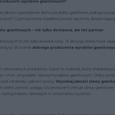
 producent wyrobów granitowych?
jakości wyposażenie domu produkty granitowe zyskują na popular
wych? Czym powinna charakteryzować się firma, dostarczająca 
 granitowych – nie tylko dostawca, ale też partner
owych to nie tylko kwestia ceny. To decyzja, która może wpłyną
westycji. W ocenie
dobrego producenta wyrobów granitowy
 oferowanych produktów. Granit to materiał, który charakteryzuj
ań – m.in. umywalek i zlewozmywaków granitowych. Dobry pro
jest od składu i jakości żywicy.
Wysokiej jakości zlewy grani
o warto zwrócić uwagę, czy producent oferuje zlewy granitowe w
ze wytrzymalsze i łatwiejsze w utrzymaniu czystości.